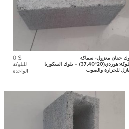
0
$
وك خفان معزول- سماكة
للبلوكة
البلوكة:هوردي(20*37,40) – بلوك السكوريا
عازل للحرارة والصوت
الواحدة