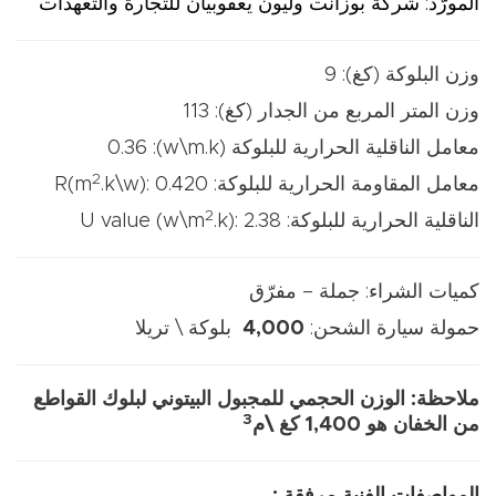
المورّد: شركة بوزانت وليون يعقوبيان للتجارة والتعهدات
وزن البلوكة (كغ): 9
وزن المتر المربع من الجدار (كغ): 113
معامل الناقلية الحرارية للبلوكة (w\m.k): 0.36
2
معامل المقاومة الحرارية للبلوكة: R(m
.k\w): 0.420
2
الناقلية الحرارية للبلوكة: U value (w\m
.k): 2.38
كميات الشراء: جملة – مفرّق
حمولة سيارة الشحن:
4,000
بلوكة \ تريلا
ملاحظة: الوزن الحجمي للمجبول البيتوني لبلوك القواطع
3
من الخفان هو 1,400 كغ \م