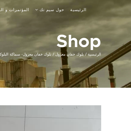
الرئيسية
حول سيم تك
المؤتمرات و ا
Shop
الرئيسية
بلوك خفان معزول
/
/ بلوك خفان معزول- سماكة البلوكة:20 سم – بلوك السكوريا العازل للحرارة وال