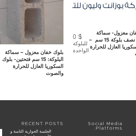
ان معزول- سماكة
0
$
البلوكة: نصف بلوكة 15 سم –
للبلوكة
كوريا العازل للحرارة
الواحدة
بلوك خفان معزول – سماكة
البلوكة: 15 سم فتحتين- بلوك
السكوريا العازل للحرارة
والصوت
RECENT POSTS
Social Media
Platforms:
الجلسة الحوارية الثامنة و