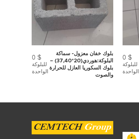
بلوك خفان معزول- سماكة
0
$
0
$
البلوكة:هوردي(20*37,40) –
للبلوكة
للبلوكة
بلوك السكوريا العازل للحرارة
الواحدة
الواحدة
والصوت