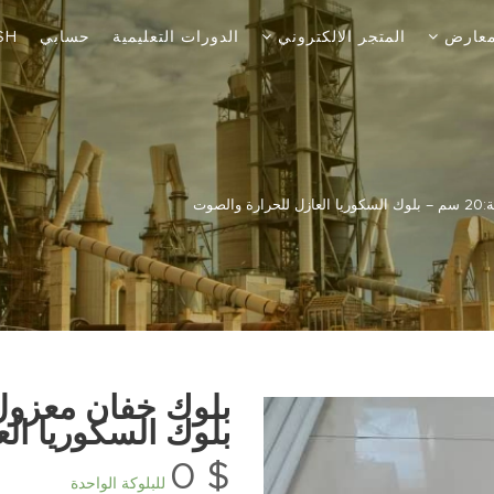
لمعارض
المتجر الالكتروني
الدورات التعليمية
حسابي
SH
صوت
بلوك السكوريا ال
0
$
للبلوكة الواحدة