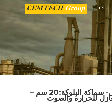
ENGLI
بلوك خفان معزول- سماكة البلوكة:20 سم –
عازل للحرارة والصوت