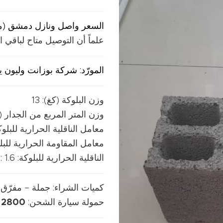
السعر واصل ونازل دمشق (م
علماً أن التوصيل متاح لباقي
المورّد: شركة بوزانت وليون ي
وزن البلوكة (كغ): 13
وزن المتر المربع من الجدار (كغ)
معامل الناقلية الحرارية للبلوكة: (): 0.32
معامل المقاومة الحرارية للبلوكة:
الناقلية الحرارية للبلوكة: U value (w\ m
: 1.6
كميات الشراء: جملة – مفرّق
حمولة سيارة الشحن:
2800