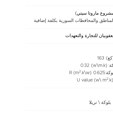
شروع ماروتا سيتي)
 المناطق والمحافظات السورية بكلفة إضافية
عقوبيان للتجارة والتعهدات
: 163
w\m.k
2
R (m
.k\w): 0.625
2
.k)
بلوكة \ تريلا