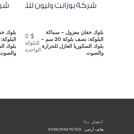
بلوك خفان معزول – سماكة
بلوك خف
0
$
البلوكة: نصف بلوكة 20 سم –
للبلوكة
بلوك السكوريا العازل للحرارة
بلوك الس
الواحدة
والصوت
والصوت
اتصل بنا
هاتف أرضي : 00963114476769