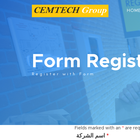
HOM
Form Regist
Register with Form
Fields marked with an
*
are req
اسم الشركة
*