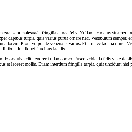
 eget sem malesuada fringilla at nec felis. Nullam ac metus sit amet ur
emper dapibus turpis, quis varius purus ornare nec. Vestibulum semper, 
 lacinia lorem. Proin vulputate venenatis varius. Etiam nec lacinia nunc. 
inibus. In aliquet faucibus iaculis.
on dolor quis velit hendrerit ullamcorper. Fusce vehicula felis vitae d
us et laoreet mollis. Etiam interdum fringilla turpis, quis tincidunt nisl