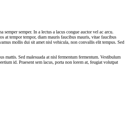
na semper semper. In a lectus a lacus congue auctor vel ac arcu.
eros at tempor tempor, diam mauris faucibus mauris, vitae faucibus
Vivamus mollis dui sit amet nisl vehicula, non convallis elit tempus. Sed
apibus mattis. Sed malesuada at nisl fermentum fermentum. Vestibulum
 pretium id. Praesent sem lacus, porta non lorem at, feugiat volutpat