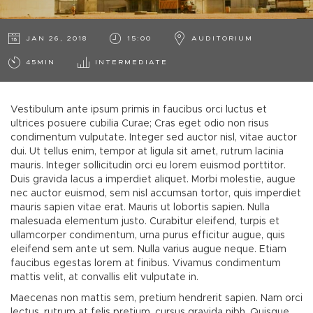
JAN 26, 2018
15:00
AUDITORIUM
45MIN
INTERMEDIATE
Vestibulum ante ipsum primis in faucibus orci luctus et
ultrices posuere cubilia Curae; Cras eget odio non risus
condimentum vulputate. Integer sed auctor nisl, vitae auctor
dui. Ut tellus enim, tempor at ligula sit amet, rutrum lacinia
mauris. Integer sollicitudin orci eu lorem euismod porttitor.
Duis gravida lacus a imperdiet aliquet. Morbi molestie, augue
nec auctor euismod, sem nisl accumsan tortor, quis imperdiet
mauris sapien vitae erat. Mauris ut lobortis sapien. Nulla
malesuada elementum justo. Curabitur eleifend, turpis et
ullamcorper condimentum, urna purus efficitur augue, quis
eleifend sem ante ut sem. Nulla varius augue neque. Etiam
faucibus egestas lorem at finibus. Vivamus condimentum
mattis velit, at convallis elit vulputate in.
Maecenas non mattis sem, pretium hendrerit sapien. Nam orci
lectus, rutrum at felis pretium, cursus gravida nibh. Quisque